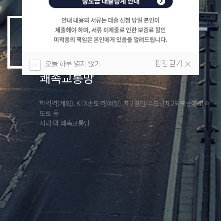
Great Speed
Great Infra
Great Edu
Great Brand
×
팝업 닫기
오늘 하루 열지 않기
쾌속교통망
학익역(계획), KTX송도역(예정), 제2경인/수도권제2외곽순환고속
도로 등
시내·외 쾌속교통망