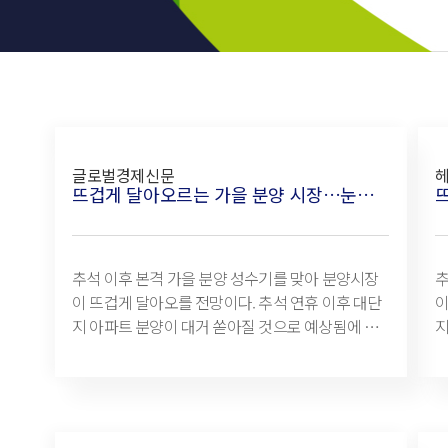
글로벌경제신문
뜨겁게 달아오르는 가을 분양 시장…눈여겨봐야 할 분양단지는
추석 이후 본격 가을 분양 성수기를 맞아 분양시장
추
이 뜨겁게 달아오를 전망이다. 추석 연휴 이후 대단
이
지 아파트 분양이 대거 쏟아질 것으로 예상됨에 따
지
라, 이사철 수요자들의 시선을 사로잡고 있는 모습
라
이다. 부동산 R114 자료에 따르면, 추석 연휴 직후
이다. 부동산 R11
인 이달 19일부터 10월 말까지 수도권 분양단지는
인
총 2만4223가구로 집계됐다. 특히, 주목할 점은
총
1000가구 이상 브랜드 아파트 공급이 대거 몰리고
1