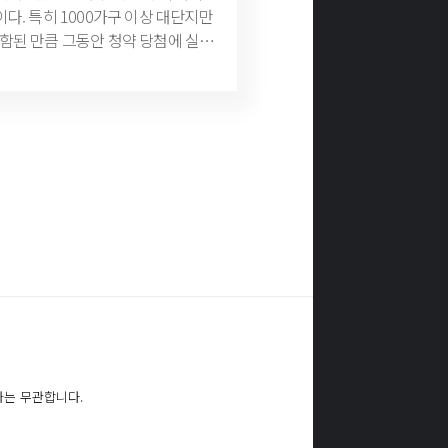
다. 특히 1000가구 이상 대단지만
함된 만큼 그동안 청약 당첨에 실패
추석 연휴 이후부터 11월 말까지 전
려볼 만하다. 19일 부동산정
 이상 일반분양으로 신규 공급이 예정
 추석 이후 연말까지 전국에서 나
(3만4306가구)이다. 이 중에서
5011가구(임대 제외, 청약 접수일
수도권에서만 16개 단지(1만7595가
2만1413가구를 시작으로 10월 2만
시에서 7개 단지(9747가구)가 각각
 11월 1만9940가구, 12월 1만7587
.
는 올해 아파트 공급 예정 물량의 약
지한다. 지역별로 보면 수도권 물량이
 전체의 61.1%이고 나머지 3만
지방권에서 나온다.
와는 무관합니다.