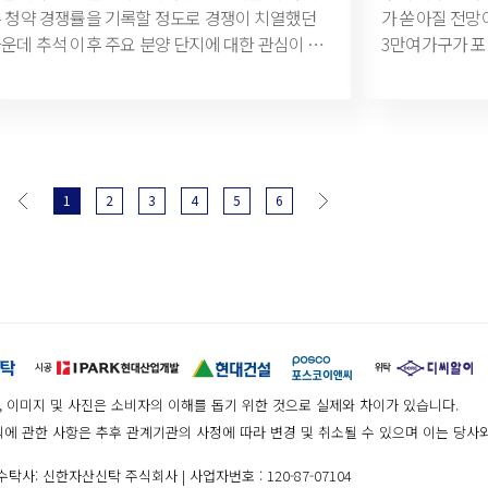
 청약 경쟁률을 기록할 정도로 경쟁이 치열했던
가 쏟아질 전망이
한 1000가구 이상 아파트의 1순위 청약 경쟁률은
진=롯데건설) 20일 한국부동산원 청약홈 및 부동산
운데 추석 이후 주요 분양 단지에 대한 관심이 모
3만여가구가 포
균 24.99대 1을 기록했다. 이 기간 기타 단지의 경
인포에 따르면 
 있습니다. 19일 부동산인포에 따르면 추석
한 수요자로선 적극 노
률(20.8대 1)을 상회하는 수치다. 올 들어 서울발
국 1000가구
후 수도권에서는 12개 단지에서 총 1만3475가구
보업계가 집계한
값 상승 훈풍이 수도권 전역으로 확산되는 등 시
된 대단지는 총 29곳
 공급됩니다. 이 가운데 9093가구가 일반분양 물
올 아파트는 8만
이 회복세를 보이자, 가격 상승여력이 큰 대단지
서울을 비롯한 
인데요. 서울에서 분양가 상한제 단지로 큰 시세
기준)다. 9월 
 중심으로 수요가 집중된 것으로 풀이된다. 이러
구), 지방 광역
익이 예상되는 강남구 '청담 르엘'과 '잠실 래미안
6071가구, 오는
 가운데, HDC현대산업개발, 현대건설, 포스코이
분양할 예정이다
이파크'가 분양을 앞두고 있습니다. 청담삼익아
가구 등이다. 이
1
2
3
4
5
6
씨는 9월 ‘시티오씨엘 6단지’를 분양할 예정이다.
트를 재건축해 선보이는 '청담르엘'은 오는 19일
35.85%를 차
 단지는 지하 2층~지상 최고 47층 9개동 전용
별공급을 시작으로 청약 일정에 돌입합니다. 지
5만1940가구로
9~134㎡ 총 1734가구 규모의 브랜드 대단지로 조
 4층~지상 최고 35층, 9개 동, 전용면적 49~218
3071가구가 
된다.
, 총 1261가구(임대 포함)로 조성되며, 이 가운데
합원 물량을 제외한 전용면적 59~84㎡ 149가구
 일반분양됩니다. 3.3㎡(평)당 평균 분양가가
209만원으로 분양가 상한제 적용단지 중 역대 최
G, 이미지 및 사진은 소비자의 이해를 돕기 위한 것으로 실제와 차이가 있습니다.
가를 기록했습니다. 인근 '청담 자이'와 비교하면
획에 관한 사항은 추후 관계기관의 사정에 따라 변경 및 취소될 수 있으며 이는 당사
0억원 안팎의 시세 차익이 기대되죠.
수탁사: 신한자산신탁 주식회사 | 사업자번호 : 120-87-07104