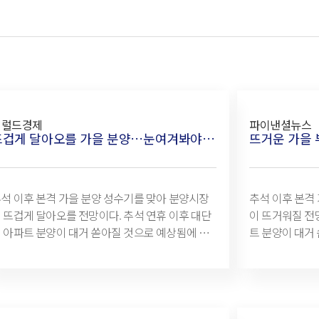
헤럴드경제
파이낸셜뉴스
뜨겁게 달아오를 가을 분양…눈여겨봐야 할 알짜 분양단지 어디?
석 이후 본격 가을 분양 성수기를 맞아 분양시장
추석 이후 본격
 뜨겁게 달아오를 전망이다. 추석 연휴 이후 대단
이 뜨거워질 전
 아파트 분양이 대거 쏟아질 것으로 예상됨에 따
트 분양이 대거
, 이사철 수요자들의 시선을 사로잡고 있는 모습
철 수요자들의 시
4 자료에 따르면, 추석 연휴 직후
동산 R114 자
 이달 19일부터 10월 말까지 수도권 분양단지는
19일부터 10월
 2만4223가구로 집계됐다. 특히, 주목할 점은
4223가구로 집
000가구 이상 브랜드 아파트 공급이 대거 몰리고
이상 브랜드 아