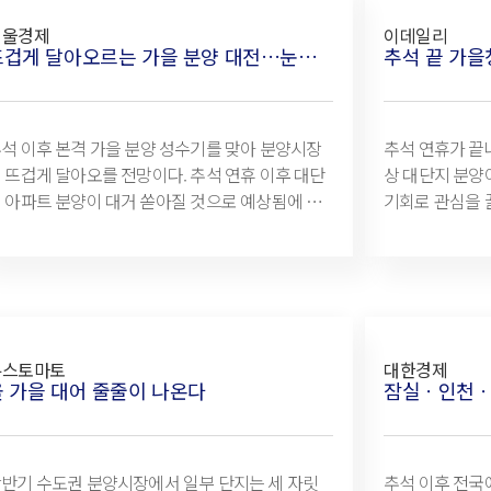
다는 점이다. 이 기간, 시공능력평가순위 상위 10
이다. 이 기간,
서울경제
이데일리
 건설사가 공급하는 대단지는 7곳으로, 총 가구수
가 공급하는 대
뜨겁게 달아오르는 가을 분양 대전…눈여겨봐야 할 알짜 분양단지 어디?
 전체 분양물량의 절반을 웃도는 1만3000가구에
분양물량의 절반
산 전문가는 “최근 몇 년 간 수도권을
심으로 분양가 및 집값이 가파르게 치솟으면서,
석 이후 본격 가을 분양 성수기를 맞아 분양시장
추석 연휴가 끝
요자들 사이에서 브랜드나 규모 등 수요자들에게
 뜨겁게 달아오를 전망이다. 추석 연휴 이후 대단
상 대단지 분양이
호도가 높은 단지에 관심이 높아지고 있다”며 “브
 아파트 분양이 대거 쏟아질 것으로 예상됨에 따
기회로 관심을 
드 대단지의 경우 풍부한 수요를 바탕으로 최근
, 이사철 수요자들의 시선을 사로잡고 있는 모습
을 청약시장이 
동산 시장에서 존재감을 뽐내고 있는 만큼 내 집
4 자료에 따르면, 추석 연휴 직후
잠실과 방배, 
련을 계획 중인 수요자들이라면 주목할 필요가
 이달 19일부터 10월 말까지 수도권 분양단지는
있어 수요자들의
다”고 덧붙였다.
 2만4223가구로 집계됐다. 특히, 주목할 점은
자 박지애 기자 기자구독 페이스북트위터메일프린
000가구 이상 브랜드 아파트 공급이 대거 몰리고
트스크랩url복사 [이데일리 박지애 기자] 추석
다는 점이다. 이 기간, 시공능력평가순위 상위 10
가 끝나고 서울
뉴스토마토
대한경제
 건설사가 공급하는 대단지는 7곳으로, 총 가구수
분양이 연달아 예
올 가을 대어 줄줄이 나온다
 전체 분양물량의 절반을 웃도는 1만3000가구에
심을 끌고 있는
, 올 수도권 부동산 시장에서는 브랜드
장이 문이 열렸
단지의 위상이 굳건했다. 청약홈 자료를 분석한
배, 대치 등에 
반기 수도권 분양시장에서 일부 단지는 세 자릿
추석 이후 전국
과, 1~8월 수도권 분양단지 중 10대 건설사가 공
자들의 높은 이목을 끌고 