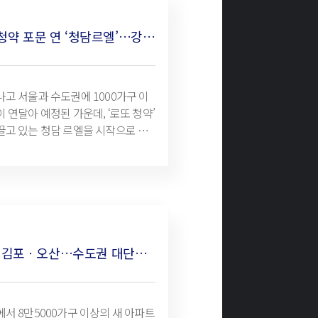
 시공능력평가순위 상위 10개 건설사
단지는 7곳으로, 총 가구수는 전체
추석 끝 가을청약 포문 연 ‘청담르엘’…강남권 ‘로또분양’ 또 어디?
을 웃도는 1만3000가구에 달한다.
나고 서울과 수도권에 1000가구 이
 연달아 예정된 가운데, ‘로또 청약’
끌고 있는 청담 르엘을 시작으로 가
문이 열렸다. 특히 청담르엘 외에도
대치 등에 신규 공급이 연달아 예정돼
 높은 이목을 끌고 있다. 박지애 기
 연휴
과 수도권에 1000가구 이상 대단지
정된 가운데, ‘로또 청약’ 기회로 관
잠실ㆍ인천ㆍ김포ㆍ오산…수도권 대단지 16곳 알짜 분양
 청담 르엘을 시작으로 가을 청약시
다. 특히 청담르엘 외에도 잠실과 방
신규 공급이 연달아 예정돼 있어 수요
에서 8만5000가구 이상의 새 아파트
있다. 청담르엘 조감도(사