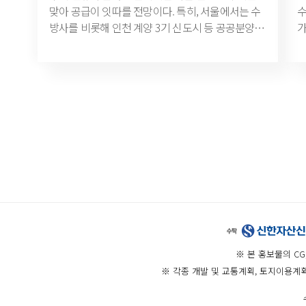
가 1만 3000여 가구를 조성하는 신도시급 도시개발
맞아 공급이 잇따를 전망이다. 특히, 서울에서는 수
수
높은 단지에 관심이 높아지고 있다”며 “브랜드 대단
급
사업이다. 154만여㎡ 부지에 공원, 업무지구, 주거
방사를 비롯해 인천 계양 3기 신도시 등 공공분양주
가
지의 경우 풍부한 수요를 바탕으로 최근 부동산 시
평
단지, 교육시설 등이 들어설 예정이다.
택이, 지방의 경우 역세권과 대단지 등 알짜 단지들
아지고
장에서 존재감을 뽐내고 있는 만큼 내 집 마련을 계
쟁
이 분양 채비에 나설 예정이다. 전문가들은 5만 가
이
획 중인 수요자들이라면 주목할 필요가 있다”고 설
집
구 이상의 물량이 집중될 것으로 보이는 서울과 수
가
명했다.
장
도권의 경우, 대기수요가 풍부하고 주변 시세보다
량
를
저렴한 공공물량이 나오는 만큼 청약자들의 관심이
차
한
몰릴 것으로 내다보고 있다. 지방에서도 1000가구
아
앤
이상 대단지 아파트 위주로 공급되는 만큼 눈여겨
파
이
볼 필요가 있다는 분석이다. 19일 부동산R114에 따
특
5
르면, 9~11월 석 달간 전국에서 85개 단지, 총 7만
하
성
9690가구(임대 포함)가 분양에 나설 예정이다.
㎡
조
가
7
※ 본 홍보물의 C
고
※ 각종 개발 및 교통계획, 토지이용계
1