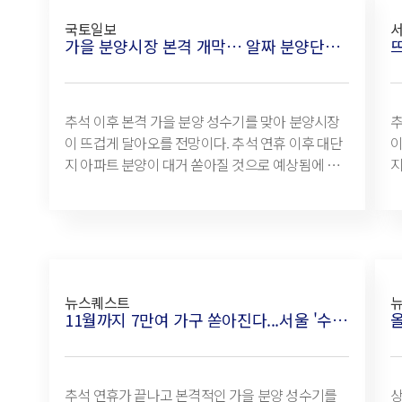
있다는 점이다. 이 기간, 시공능력평가순위 상위 10
있
국토일보
개 건설사가 공급하는 대단지는 7곳으로, 총 가구수
개
가을 분양시장 본격 개막… 알짜 분양단지에 수요자 이목 쏠린다
는 전체 분양물량의 절반을 웃도는 1만3000가구에
는
달한다. 실제, 올 수도권 부동산 시장에서는 브랜드
달한다. 부동
대단지의 위상이 굳건했다. 청약홈 자료를 분석한
중
추석 이후 본격 가을 분양 성수기를 맞아 분양시장
추
결과, 1~8월 수도권 분양단지 중 10대 건설사가 공
수
이 뜨겁게 달아오를 전망이다. 추석 연휴 이후 대단
이
급한 1000가구 이상 아파트의 1순위 청약 경쟁률은
선
지 아파트 분양이 대거 쏟아질 것으로 예상됨에 따
지
평균 24.99대 1을 기록했다. 이 기간 기타 단지의 경
랜
라, 이사철 수요자들의 시선을 사로잡고 있다. 부동
라
쟁률(20.8대 1)을 상회하는 수치다. 올 들어 서울발
부
산 R114 자료에 따르면, 추석 연휴 직후인 이달 19
이다. 부동산 R11
집값 상승 훈풍이 수도권 전역으로 확산되는 등 시
마
일부터 10월 말까지 수도권 분양단지는 총 2만
인
장이 회복세를 보이자, 가격 상승여력이 큰 대단지
있
4,223가구로 집계됐다. 특히 주목할 점은 1,000가
총
를 중심으로 수요가 집중된 것으로 풀이된다. 이러
구 이상 브랜드 아파트 공급이 대거 몰리고 있다는
1
한 가운데, HDC현대산업개발, 현대건설, 포스코이
점이다. 이 기간, 시공능력평가순위 상위 10개 건설
있
앤씨는 9월 ‘시티오씨엘 6단지’를 분양할 예정이다.
뉴스퀘스트
사가 공급하는 대단지는 7곳으로, 총 가구수는 전체
개
11월까지 7만여 가구 쏟아진다...서울 '수방사'?수도권 3기 신도시 등 ‘공공분양’ 관심
이 단지는 지하 2층~지상 최고 47층 9개동 전용
분양물량의 절반을 웃도는 1만3,000가구에 달한다.
는
59~134㎡ 총 1734가구 규모의 브랜드 대단지로 조
부동산 전문가는 “최근 몇 년 간 수도권을 중심으로
달한다. 실제
성된다. 단지가 들어서는 시티오씨엘은 HDC현대산
분양가 및 집값이 가파르게 치솟으면서 수요자들
대
업개발, 현대건설, 포스코이앤씨 등 대형건설사 3사
추석 연휴가 끝나고 본격적인 가을 분양 성수기를
상
사이에서 브랜드나 규모 등 수요자들에게 선호도가
결