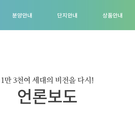
분양안내
단지안내
상품안내
무순위 모집공고
단지설계
인테리어
분양일정
단지배치도
평면정보
공급금액
동호수배치도
UNIT VR
인지세안내문
조경설계
시스템
농협 중도금대출 안내문
항공VR
커뮤니티
1만 3천여 세대의 비전을 다시!
신협 중도금대출 안내문
구내용 이동통신설비
언론보도
명의변경 안내문
배우자 공동명의 안내문
중도금 대출승계 안내문
사업계획변경 안내문
옵션 품목 안내문